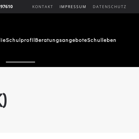
 97610
KONTAKT
IMPRESSUM
DATENSCHUTZ
lie
Schulprofil
Beratungsangebote
Schulleben
)