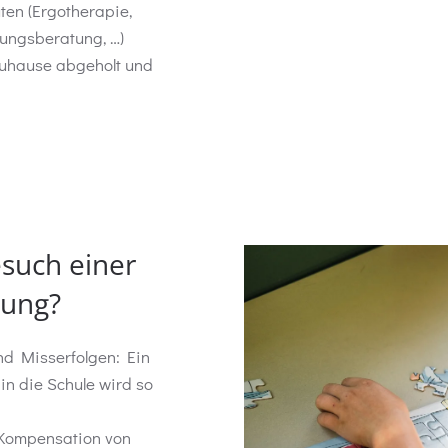
en (Ergotherapie,
hungsberatung, …)
zuhause abgeholt und
esuch einer
tung?
d Misserfolgen: Ein
in die Schule wird so
Kompensation von