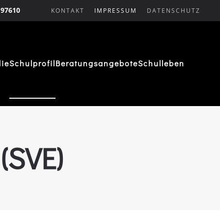
 97610
KONTAKT
IMPRESSUM
DATENSCHUTZ
lie
Schulprofil
Beratungsangebote
Schulleben
(SVE)