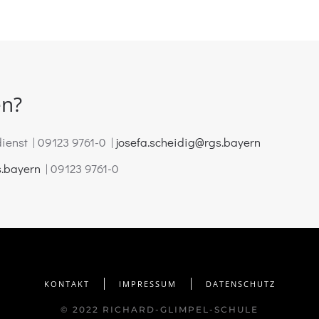
en?
ienst | 09123 9761-0 |
josefa.scheidig@rgs.bayern
s.bayern
| 09123 9761-0
KONTAKT
IMPRESSUM
DATENSCHUTZ
© 2022 RICHARD-GLIMPEL-SCHULE