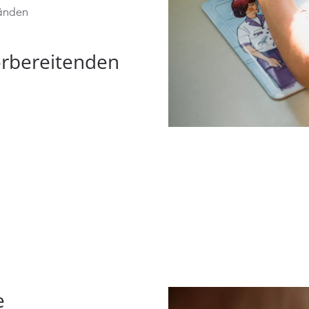
tänden
orbereitenden
e