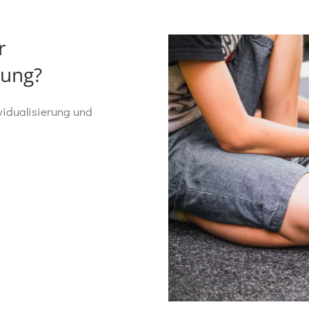
r
tung?
vidualisierung und